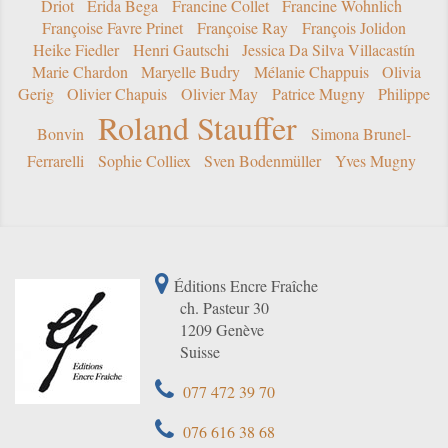
Driot
Erida Bega
Francine Collet
Francine Wohnlich
Françoise Favre Prinet
Françoise Ray
François Jolidon
Heike Fiedler
Henri Gautschi
Jessica Da Silva Villacastín
Marie Chardon
Maryelle Budry
Mélanie Chappuis
Olivia
Gerig
Olivier Chapuis
Olivier May
Patrice Mugny
Philippe
Roland Stauffer
Bonvin
Simona Brunel-
Ferrarelli
Sophie Colliex
Sven Bodenmüller
Yves Mugny
Éditions Encre Fraîche
ch. Pasteur 30
1209 Genève
Suisse
077 472 39 70
076 616 38 68