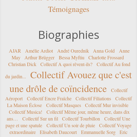
Témoignages
Biographies
AJAR
Amélie Ardiot
André Ourednik
Anna Gold
Anne
May
Arthur Brügger
Bessa Myftiu
Charlotte Frossard
Christian Dick
Collectif A quoi rêvent-ils?
Collectif Au fond
Collectif Avouez que c'est
du jardin...
une drôle de coïncidence
Collectif
Aéroport
Collectif Encre Fraîche
Collectif Filiations
Collectif
La Maison Éclose
Collectif Masques
Collectif Mur invisible
Collectif Musica!
Collectif Même jour, même heure, dans dix
ans…
Collectif Sur un fil
Collectif Tourbillon
Collectif Une
page et une spatule
Collectif Un soir de pluie
Collectif Voyage
extraordinaire
Elisabeth Daucourt
Emmanuelle Sorg
Eric