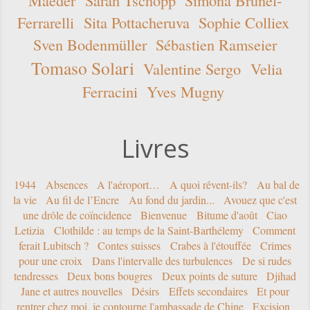
Maeder
Sarah Tschopp
Simona Brunel-
Ferrarelli
Sita Pottacheruva
Sophie Colliex
Sven Bodenmüller
Sébastien Ramseier
Tomaso Solari
Valentine Sergo
Velia
Ferracini
Yves Mugny
Livres
1944
Absences
A l'aéroport…
A quoi rêvent-ils?
Au bal de
la vie
Au fil de l’Encre
Au fond du jardin...
Avouez que c'est
une drôle de coïncidence
Bienvenue
Bitume d'août
Ciao
Letizia
Clothilde : au temps de la Saint-Barthélemy
Comment
ferait Lubitsch ?
Contes suisses
Crabes à l'étouffée
Crimes
pour une croix
Dans l'intervalle des turbulences
De si rudes
tendresses
Deux bons bougres
Deux points de suture
Djihad
Jane et autres nouvelles
Désirs
Effets secondaires
Et pour
rentrer chez moi, je contourne l'ambassade de Chine
Excision