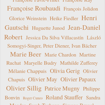
Françoise Roubaudi
François Jolidon
Henri
Glorice Weinstein
Heike Fiedler
Gautschi
Jean-Daniel
Huguette Junod
Robert
Jessica Da Silva Villacastín
László
Somogyi-Singer, Peter Diener, Ivan Bächer
Marie Beer
Marie Chardon
Martine
Ruchat
Maryelle Budry
Mathilde Zufferey
Olivia Gerig
Mélanie Chappuis
Olivier
Olivier May
Olivier Papaux
Chapuis
Olivier Sillig
Patrice Mugny
Philippe
Roland Stauffer
Bonvin
Sandra
Roger Cuneo