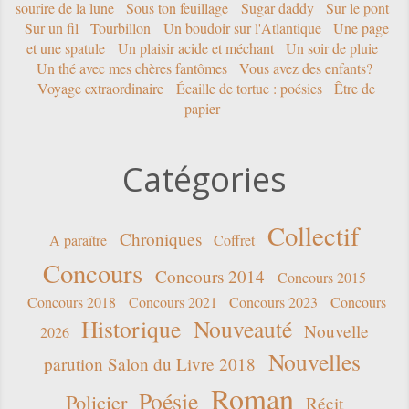
sourire de la lune
Sous ton feuillage
Sugar daddy
Sur le pont
Sur un fil
Tourbillon
Un boudoir sur l'Atlantique
Une page
et une spatule
Un plaisir acide et méchant
Un soir de pluie
Un thé avec mes chères fantômes
Vous avez des enfants?
Voyage extraordinaire
Écaille de tortue : poésies
Être de
papier
Catégories
Collectif
Chroniques
A paraître
Coffret
Concours
Concours 2014
Concours 2015
Concours 2018
Concours 2021
Concours 2023
Concours
Historique
Nouveauté
Nouvelle
2026
Nouvelles
parution Salon du Livre 2018
Roman
Poésie
Policier
Récit