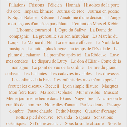
Filiations
Frissons
Félicien
Hannah
Histoires de la porte
d’à côté
Impasse khmère
Journal de Noé
Journal en poésie
K-Squat-Balade
Kitsune
L'anatomie d'une décision
L'ange
mort, leçons d'amnésie par défaut
L'enfant de Mers el-Kébir
L'homme tournesol
L'Ogre du Salève
La Dame de
compagnie
La grenouille sur son nénuphar
La Marche du
Loup
La Mariée du Nil
La mémoire effacée
La Nuit de la
musique
La nuit la plus longue : au temps de l'Escalade
La
plume du calamar
La première après toi
La Rôdeuse
Lave
mes cendres
Le disparu de Lutry
Le don d'Elise - Conte de la
montagne
Le point de vue de la sardine
Le rire du grand
corbeau
Les battantes
Les cadavres invisibles
Les dravasses
Les enfants de la baie
Les enfants des rues m’ont appris à
écouter les oiseaux - Recueil
Lyon simple filature
Masques
Mon frère Icare - Ma soeur Ophélie
Mur invisible
Musica!
Même jour même heure dans 10 ans
Nage libre
Nazarov ou le
vrai fils de l'homme
Nouvelles d'antan
Par les fleurs
Passage
d'ombre
Patate chaude
Petite Masque
Quartier d'orange
Rolle à pied d'oeuvre
Rwanda
Sagama
Sensations
océaniques
Si l’on revenait…
Sous la voûte obscure
Sous le