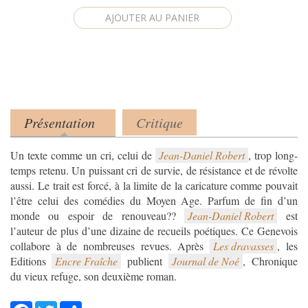
Présentation
Critique
Product tabs
(onglet actif)
Un texte comme un cri, celui de
Jean-Daniel Robert
, trop long-
temps retenu. Un puissant cri de survie, de résistance et de révolte
aussi. Le trait est forcé, à la limite de la caricature comme pouvait
l’être celui des comédies du Moyen Age. Parfum de fin d’un
monde ou espoir de renouveau??
Jean-Daniel Robert
est
l’auteur de plus d’une dizaine de recueils poétiques. Ce Genevois
collabore à de nombreuses revues. Après
Les dravasses
, les
Editions
Encre Fraîche
publient
Journal de Noé
, Chronique
du vieux refuge, son deuxième roman.