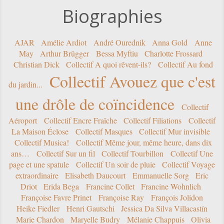
Biographies
AJAR
Amélie Ardiot
André Ourednik
Anna Gold
Anne
May
Arthur Brügger
Bessa Myftiu
Charlotte Frossard
Christian Dick
Collectif A quoi rêvent-ils?
Collectif Au fond
Collectif Avouez que c'est
du jardin...
une drôle de coïncidence
Collectif
Aéroport
Collectif Encre Fraîche
Collectif Filiations
Collectif
La Maison Éclose
Collectif Masques
Collectif Mur invisible
Collectif Musica!
Collectif Même jour, même heure, dans dix
ans…
Collectif Sur un fil
Collectif Tourbillon
Collectif Une
page et une spatule
Collectif Un soir de pluie
Collectif Voyage
extraordinaire
Elisabeth Daucourt
Emmanuelle Sorg
Eric
Driot
Erida Bega
Francine Collet
Francine Wohnlich
Françoise Favre Prinet
Françoise Ray
François Jolidon
Heike Fiedler
Henri Gautschi
Jessica Da Silva Villacastín
Marie Chardon
Maryelle Budry
Mélanie Chappuis
Olivia