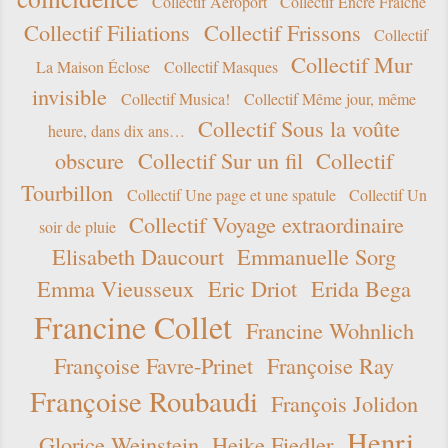
Collectif Aéroport
Collectif Encre Fraîche
Collectif Filiations
Collectif Frissons
Collectif
Collectif Mur
La Maison Éclose
Collectif Masques
invisible
Collectif Musica!
Collectif Même jour, même
Collectif Sous la voûte
heure, dans dix ans…
obscure
Collectif Sur un fil
Collectif
Tourbillon
Collectif Une page et une spatule
Collectif Un
Collectif Voyage extraordinaire
soir de pluie
Elisabeth Daucourt
Emmanuelle Sorg
Emma Vieusseux
Eric Driot
Erida Bega
Francine Collet
Francine Wohnlich
Françoise Favre-Prinet
Françoise Ray
Françoise Roubaudi
François Jolidon
Henri
Glorice Weinstein
Heike Fiedler