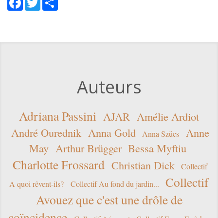
Facebook
Twitter
Share
Auteurs
Adriana Passini
AJAR
Amélie Ardiot
André Ourednik
Anna Gold
Anne
Anna Szücs
May
Arthur Brügger
Bessa Myftiu
Charlotte Frossard
Christian Dick
Collectif
Collectif
A quoi rêvent-ils?
Collectif Au fond du jardin...
Avouez que c'est une drôle de
coïncidence