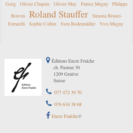
Gerig
Olivier Chapuis
Olivier May
Patrice Mugny
Philippe
Roland Stauffer
Bonvin
Simona Brunel-
Ferrarelli
Sophie Colliex
Sven Bodenmüller
Yves Mugny
Éditions Encre Fraîche
ch. Pasteur 30
1209 Genève
Suisse
077 472 39 70
076 616 38 68
Encre Fraîche