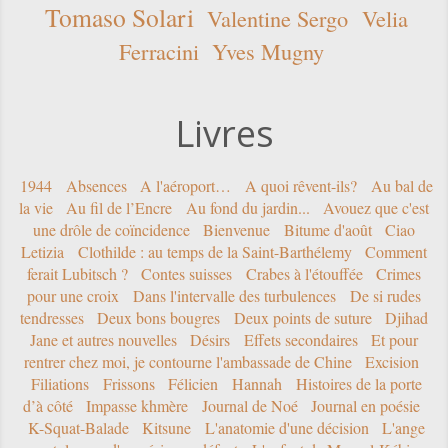
Tomaso Solari
Valentine Sergo
Velia
Ferracini
Yves Mugny
Livres
1944
Absences
A l'aéroport…
A quoi rêvent-ils?
Au bal de
la vie
Au fil de l’Encre
Au fond du jardin...
Avouez que c'est
une drôle de coïncidence
Bienvenue
Bitume d'août
Ciao
Letizia
Clothilde : au temps de la Saint-Barthélemy
Comment
ferait Lubitsch ?
Contes suisses
Crabes à l'étouffée
Crimes
pour une croix
Dans l'intervalle des turbulences
De si rudes
tendresses
Deux bons bougres
Deux points de suture
Djihad
Jane et autres nouvelles
Désirs
Effets secondaires
Et pour
rentrer chez moi, je contourne l'ambassade de Chine
Excision
Filiations
Frissons
Félicien
Hannah
Histoires de la porte
d’à côté
Impasse khmère
Journal de Noé
Journal en poésie
K-Squat-Balade
Kitsune
L'anatomie d'une décision
L'ange