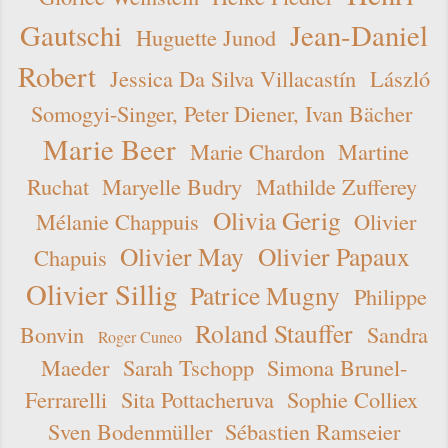
Gautschi
Jean-Daniel
Huguette Junod
Robert
Jessica Da Silva Villacastín
László
Somogyi-Singer, Peter Diener, Ivan Bächer
Marie Beer
Marie Chardon
Martine
Ruchat
Maryelle Budry
Mathilde Zufferey
Olivia Gerig
Mélanie Chappuis
Olivier
Olivier May
Olivier Papaux
Chapuis
Olivier Sillig
Patrice Mugny
Philippe
Roland Stauffer
Bonvin
Sandra
Roger Cuneo
Maeder
Sarah Tschopp
Simona Brunel-
Ferrarelli
Sita Pottacheruva
Sophie Colliex
Sven Bodenmüller
Sébastien Ramseier