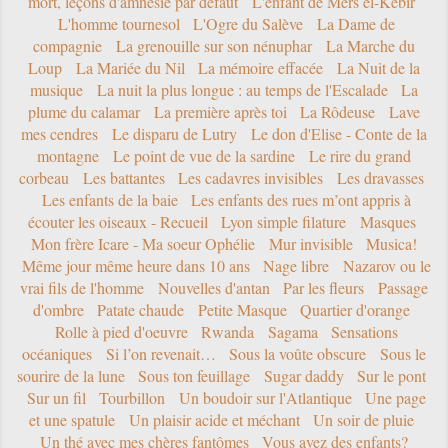
mort, leçons d'amnésie par défaut
L'enfant de Mers el-Kébir
L'homme tournesol
L'Ogre du Salève
La Dame de
compagnie
La grenouille sur son nénuphar
La Marche du
Loup
La Mariée du Nil
La mémoire effacée
La Nuit de la
musique
La nuit la plus longue : au temps de l'Escalade
La
plume du calamar
La première après toi
La Rôdeuse
Lave
mes cendres
Le disparu de Lutry
Le don d'Elise - Conte de la
montagne
Le point de vue de la sardine
Le rire du grand
corbeau
Les battantes
Les cadavres invisibles
Les dravasses
Les enfants de la baie
Les enfants des rues m’ont appris à
écouter les oiseaux - Recueil
Lyon simple filature
Masques
Mon frère Icare - Ma soeur Ophélie
Mur invisible
Musica!
Même jour même heure dans 10 ans
Nage libre
Nazarov ou le
vrai fils de l'homme
Nouvelles d'antan
Par les fleurs
Passage
d'ombre
Patate chaude
Petite Masque
Quartier d'orange
Rolle à pied d'oeuvre
Rwanda
Sagama
Sensations
océaniques
Si l’on revenait…
Sous la voûte obscure
Sous le
sourire de la lune
Sous ton feuillage
Sugar daddy
Sur le pont
Sur un fil
Tourbillon
Un boudoir sur l'Atlantique
Une page
et une spatule
Un plaisir acide et méchant
Un soir de pluie
Un thé avec mes chères fantômes
Vous avez des enfants?