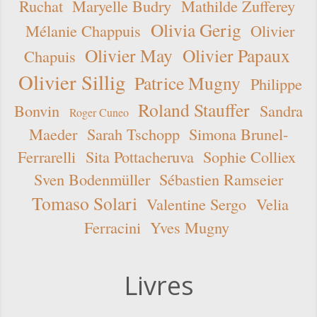
Ruchat
Maryelle Budry
Mathilde Zufferey
Olivia Gerig
Mélanie Chappuis
Olivier
Olivier May
Olivier Papaux
Chapuis
Olivier Sillig
Patrice Mugny
Philippe
Roland Stauffer
Bonvin
Sandra
Roger Cuneo
Maeder
Sarah Tschopp
Simona Brunel-
Ferrarelli
Sita Pottacheruva
Sophie Colliex
Sven Bodenmüller
Sébastien Ramseier
Tomaso Solari
Valentine Sergo
Velia
Ferracini
Yves Mugny
Livres