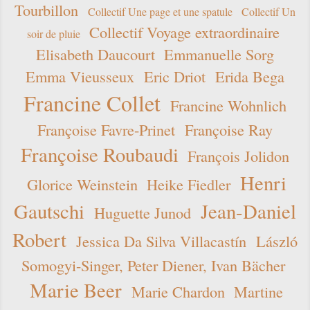
Tourbillon
Collectif Une page et une spatule
Collectif Un
Collectif Voyage extraordinaire
soir de pluie
Elisabeth Daucourt
Emmanuelle Sorg
Emma Vieusseux
Eric Driot
Erida Bega
Francine Collet
Francine Wohnlich
Françoise Favre-Prinet
Françoise Ray
Françoise Roubaudi
François Jolidon
Henri
Glorice Weinstein
Heike Fiedler
Gautschi
Jean-Daniel
Huguette Junod
Robert
Jessica Da Silva Villacastín
László
Somogyi-Singer, Peter Diener, Ivan Bächer
Marie Beer
Marie Chardon
Martine