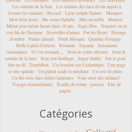
Les enfants de la baie
Les enfants des rues m’ont appris à
écouter les oiseaux - Recueil
Lyon simple filature
Masques
Mon frère Icare - Ma soeur Ophélie
Mur invisible
Musica!
Même jour même heure dans 10 ans
Nage libre
Nazarov ou le
vrai fils de l'homme
Nouvelles d'antan
Par les fleurs
Passage
d'ombre
Patate chaude
Petite Masque
Quartier d'orange
Rolle à pied d'oeuvre
Rwanda
Sagama
Sensations
océaniques
Si l’on revenait…
Sous la voûte obscure
Sous le
sourire de la lune
Sous ton feuillage
Sugar daddy
Sur le pont
Sur un fil
Tourbillon
Un boudoir sur l'Atlantique
Une page
et une spatule
Un plaisir acide et méchant
Un soir de pluie
Un thé avec mes chères fantômes
Vous avez des enfants?
Voyage extraordinaire
Écaille de tortue : poésies
Être de
papier
Catégories
Collectif