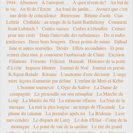
1944
Absences
A l'aéroport…
A quoi rêvent-ils?
Au bal de
la vie
Au fil de l’Encre
Au fond du jardin...
Avouez que c'est
une drôle de coïncidence
Bienvenue
Bitume d'août
Ciao
Letizia
Clothilde : au temps de la Saint-Barthélemy
Comment
ferait Lubitsch ?
Contes suisses
Crabes à l'étouffée
Crimes
pour une croix
Dans l'intervalle des turbulences
De si rudes
tendresses
Deux bons bougres
Deux points de suture
Djihad
Jane et autres nouvelles
Désirs
Effets secondaires
Et pour
rentrer chez moi, je contourne l'ambassade de Chine
Excision
Filiations
Frissons
Félicien
Hannah
Histoires de la porte
d’à côté
Impasse khmère
Journal de Noé
Journal en poésie
K-Squat-Balade
Kitsune
L'anatomie d'une décision
L'ange
mort, leçons d'amnésie par défaut
L'enfant de Mers el-Kébir
L'homme tournesol
L'Ogre du Salève
La Dame de
compagnie
La grenouille sur son nénuphar
La Marche du
Loup
La Mariée du Nil
La mémoire effacée
La Nuit de la
musique
La nuit la plus longue : au temps de l'Escalade
La
plume du calamar
La première après toi
La Rôdeuse
Lave
mes cendres
Le disparu de Lutry
Le don d'Elise - Conte de la
montagne
Le point de vue de la sardine
Le rire du grand
corbeau
Les battantes
Les cadavres invisibles
Les dravasses