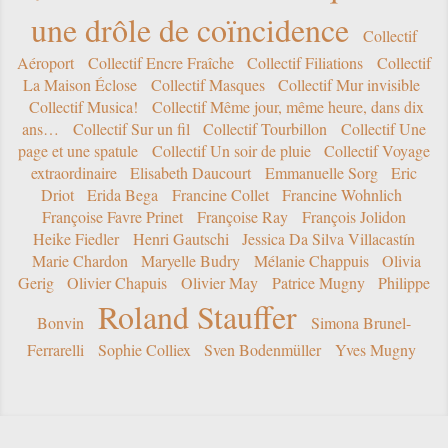
une drôle de coïncidence
Collectif
Aéroport
Collectif Encre Fraîche
Collectif Filiations
Collectif
La Maison Éclose
Collectif Masques
Collectif Mur invisible
Collectif Musica!
Collectif Même jour, même heure, dans dix
ans…
Collectif Sur un fil
Collectif Tourbillon
Collectif Une
page et une spatule
Collectif Un soir de pluie
Collectif Voyage
extraordinaire
Elisabeth Daucourt
Emmanuelle Sorg
Eric
Driot
Erida Bega
Francine Collet
Francine Wohnlich
Françoise Favre Prinet
Françoise Ray
François Jolidon
Heike Fiedler
Henri Gautschi
Jessica Da Silva Villacastín
Marie Chardon
Maryelle Budry
Mélanie Chappuis
Olivia
Gerig
Olivier Chapuis
Olivier May
Patrice Mugny
Philippe
Roland Stauffer
Bonvin
Simona Brunel-
Ferrarelli
Sophie Colliex
Sven Bodenmüller
Yves Mugny