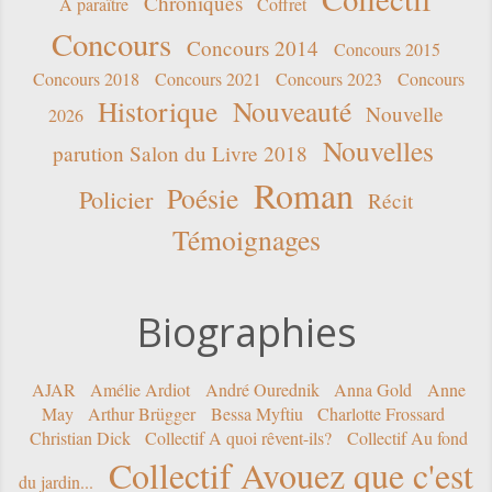
Chroniques
A paraître
Coffret
Concours
Concours 2014
Concours 2015
Concours 2018
Concours 2021
Concours 2023
Concours
Historique
Nouveauté
Nouvelle
2026
Nouvelles
parution Salon du Livre 2018
Roman
Poésie
Policier
Récit
Témoignages
Biographies
AJAR
Amélie Ardiot
André Ourednik
Anna Gold
Anne
May
Arthur Brügger
Bessa Myftiu
Charlotte Frossard
Christian Dick
Collectif A quoi rêvent-ils?
Collectif Au fond
Collectif Avouez que c'est
du jardin...