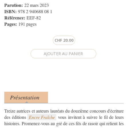
Parution:
22 mars 2023
ISBN:
978 2 940688 08 1
Référence:
EEF-82
Pages:
191 pages
CHF 20.00
Présentation
Product tabs
(onglet actif)
Treize autrices et auteurs lauréats du douzième concours d'écriture
des éditions
Encre Fraîche
vous invitent à suivre le fil de leurs
histoires. Promenez-vous au gré de ces fils de rasoir qui relient les