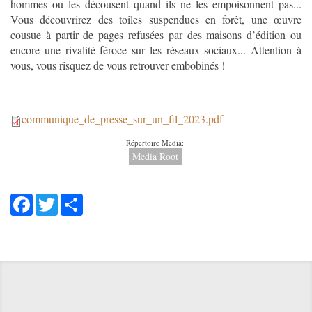
hommes ou les décousent quand ils ne les empoisonnent pas...
Vous découvrirez des toiles suspendues en forêt, une œuvre
cousue à partir de pages refusées par des maisons d’édition ou
encore une rivalité féroce sur les réseaux sociaux... Attention à
vous, vous risquez de vous retrouver embobinés !
communique_de_presse_sur_un_fil_2023.pdf
communique_de_presse_sur_un_f
Répertoire Media:
Media Root
Facebook
Twitter
Share