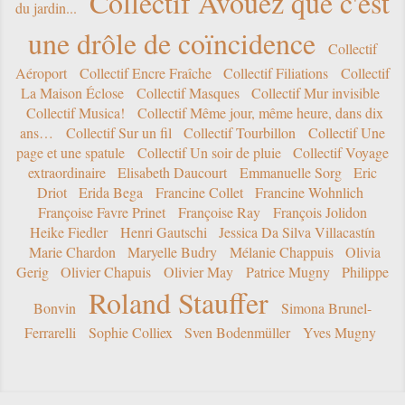
Collectif Avouez que c'est
du jardin...
une drôle de coïncidence
Collectif
Aéroport
Collectif Encre Fraîche
Collectif Filiations
Collectif
La Maison Éclose
Collectif Masques
Collectif Mur invisible
Collectif Musica!
Collectif Même jour, même heure, dans dix
ans…
Collectif Sur un fil
Collectif Tourbillon
Collectif Une
page et une spatule
Collectif Un soir de pluie
Collectif Voyage
extraordinaire
Elisabeth Daucourt
Emmanuelle Sorg
Eric
Driot
Erida Bega
Francine Collet
Francine Wohnlich
Françoise Favre Prinet
Françoise Ray
François Jolidon
Heike Fiedler
Henri Gautschi
Jessica Da Silva Villacastín
Marie Chardon
Maryelle Budry
Mélanie Chappuis
Olivia
Gerig
Olivier Chapuis
Olivier May
Patrice Mugny
Philippe
Roland Stauffer
Bonvin
Simona Brunel-
Ferrarelli
Sophie Colliex
Sven Bodenmüller
Yves Mugny