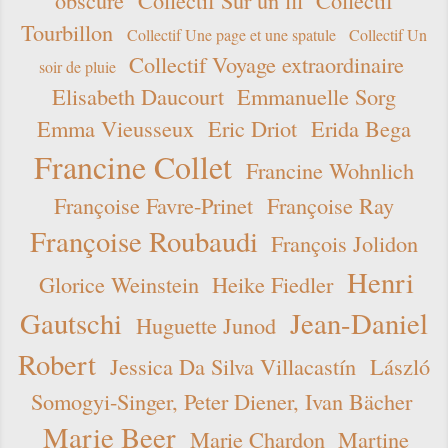
obscure
Collectif Sur un fil
Collectif
Tourbillon
Collectif Une page et une spatule
Collectif Un
Collectif Voyage extraordinaire
soir de pluie
Elisabeth Daucourt
Emmanuelle Sorg
Emma Vieusseux
Eric Driot
Erida Bega
Francine Collet
Francine Wohnlich
Françoise Favre-Prinet
Françoise Ray
Françoise Roubaudi
François Jolidon
Henri
Glorice Weinstein
Heike Fiedler
Gautschi
Jean-Daniel
Huguette Junod
Robert
Jessica Da Silva Villacastín
László
Somogyi-Singer, Peter Diener, Ivan Bächer
Marie Beer
Marie Chardon
Martine