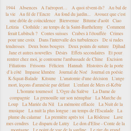
1944
Absences
A l'aéroport…
A quoi rêvent-ils?
Au bal de
la vie
Au fil de l’Encre
Au fond du jardin...
Avouez que c'est
une drôle de coïncidence
Bienvenue
Bitume d'août
Ciao
Letizia
Clothilde : au temps de la Saint-Barthélemy
Comment
ferait Lubitsch ?
Contes suisses
Crabes à l'étouffée
Crimes
pour une croix
Dans l'intervalle des turbulences
De si rudes
tendresses
Deux bons bougres
Deux points de suture
Djihad
Jane et autres nouvelles
Désirs
Effets secondaires
Et pour
rentrer chez moi, je contourne l'ambassade de Chine
Excision
Filiations
Frissons
Félicien
Hannah
Histoires de la porte
d’à côté
Impasse khmère
Journal de Noé
Journal en poésie
K-Squat-Balade
Kitsune
L'anatomie d'une décision
L'ange
mort, leçons d'amnésie par défaut
L'enfant de Mers el-Kébir
L'homme tournesol
L'Ogre du Salève
La Dame de
compagnie
La grenouille sur son nénuphar
La Marche du
Loup
La Mariée du Nil
La mémoire effacée
La Nuit de la
musique
La nuit la plus longue : au temps de l'Escalade
La
plume du calamar
La première après toi
La Rôdeuse
Lave
mes cendres
Le disparu de Lutry
Le don d'Elise - Conte de la
montagne
Le point de vue de la sardine
Le rire du grand