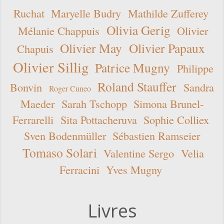
Ruchat
Maryelle Budry
Mathilde Zufferey
Olivia Gerig
Mélanie Chappuis
Olivier
Olivier May
Olivier Papaux
Chapuis
Olivier Sillig
Patrice Mugny
Philippe
Roland Stauffer
Bonvin
Sandra
Roger Cuneo
Maeder
Sarah Tschopp
Simona Brunel-
Ferrarelli
Sita Pottacheruva
Sophie Colliex
Sven Bodenmüller
Sébastien Ramseier
Tomaso Solari
Valentine Sergo
Velia
Ferracini
Yves Mugny
Livres