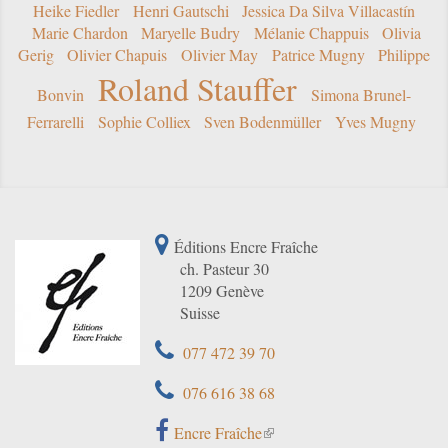
Heike Fiedler
Henri Gautschi
Jessica Da Silva Villacastín
Marie Chardon
Maryelle Budry
Mélanie Chappuis
Olivia
Gerig
Olivier Chapuis
Olivier May
Patrice Mugny
Philippe
Roland Stauffer
Bonvin
Simona Brunel-
Ferrarelli
Sophie Colliex
Sven Bodenmüller
Yves Mugny
Éditions Encre Fraîche
ch. Pasteur 30
1209 Genève
Suisse
077 472 39 70
076 616 38 68
Encre Fraîche