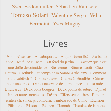
Sven Bodenmüller
Sébastien Ramseier
Tomaso Solari
Valentine Sergo
Velia
Ferracini
Yves Mugny
Livres
1944
Absences
A l'aéroport…
A quoi rêvent-ils?
Au bal de
la vie
Au fil de l’Encre
Au fond du jardin...
Avouez que c'est
une drôle de coïncidence
Bienvenue
Bitume d'août
Ciao
Letizia
Clothilde : au temps de la Saint-Barthélemy
Comment
ferait Lubitsch ?
Contes suisses
Crabes à l'étouffée
Crimes
pour une croix
Dans l'intervalle des turbulences
De si rudes
tendresses
Deux bons bougres
Deux points de suture
Djihad
Jane et autres nouvelles
Désirs
Effets secondaires
Et pour
rentrer chez moi, je contourne l'ambassade de Chine
Excision
Filiations
Frissons
Félicien
Hannah
Histoires de la porte
d’à côté
Impasse khmère
Journal de Noé
Journal en poésie