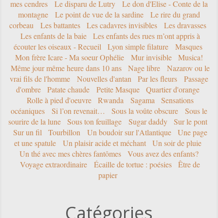
mes cendres
Le disparu de Lutry
Le don d'Elise - Conte de la
montagne
Le point de vue de la sardine
Le rire du grand
corbeau
Les battantes
Les cadavres invisibles
Les dravasses
Les enfants de la baie
Les enfants des rues m’ont appris à
écouter les oiseaux - Recueil
Lyon simple filature
Masques
Mon frère Icare - Ma soeur Ophélie
Mur invisible
Musica!
Même jour même heure dans 10 ans
Nage libre
Nazarov ou le
vrai fils de l'homme
Nouvelles d'antan
Par les fleurs
Passage
d'ombre
Patate chaude
Petite Masque
Quartier d'orange
Rolle à pied d'oeuvre
Rwanda
Sagama
Sensations
océaniques
Si l’on revenait…
Sous la voûte obscure
Sous le
sourire de la lune
Sous ton feuillage
Sugar daddy
Sur le pont
Sur un fil
Tourbillon
Un boudoir sur l'Atlantique
Une page
et une spatule
Un plaisir acide et méchant
Un soir de pluie
Un thé avec mes chères fantômes
Vous avez des enfants?
Voyage extraordinaire
Écaille de tortue : poésies
Être de
papier
Catégories