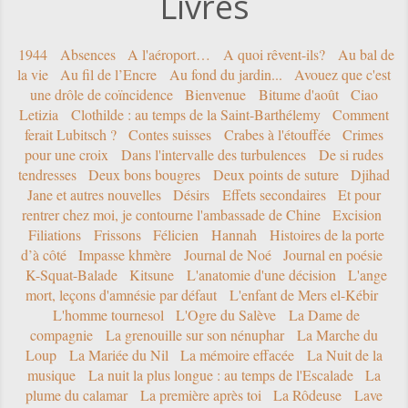
Livres
1944
Absences
A l'aéroport…
A quoi rêvent-ils?
Au bal de
la vie
Au fil de l’Encre
Au fond du jardin...
Avouez que c'est
une drôle de coïncidence
Bienvenue
Bitume d'août
Ciao
Letizia
Clothilde : au temps de la Saint-Barthélemy
Comment
ferait Lubitsch ?
Contes suisses
Crabes à l'étouffée
Crimes
pour une croix
Dans l'intervalle des turbulences
De si rudes
tendresses
Deux bons bougres
Deux points de suture
Djihad
Jane et autres nouvelles
Désirs
Effets secondaires
Et pour
rentrer chez moi, je contourne l'ambassade de Chine
Excision
Filiations
Frissons
Félicien
Hannah
Histoires de la porte
d’à côté
Impasse khmère
Journal de Noé
Journal en poésie
K-Squat-Balade
Kitsune
L'anatomie d'une décision
L'ange
mort, leçons d'amnésie par défaut
L'enfant de Mers el-Kébir
L'homme tournesol
L'Ogre du Salève
La Dame de
compagnie
La grenouille sur son nénuphar
La Marche du
Loup
La Mariée du Nil
La mémoire effacée
La Nuit de la
musique
La nuit la plus longue : au temps de l'Escalade
La
plume du calamar
La première après toi
La Rôdeuse
Lave