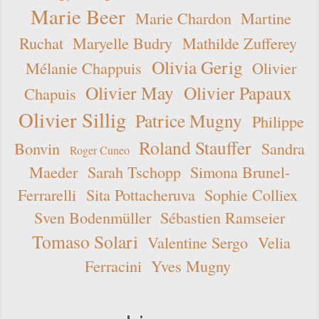
Marie Beer
Marie Chardon
Martine
Ruchat
Maryelle Budry
Mathilde Zufferey
Olivia Gerig
Mélanie Chappuis
Olivier
Olivier May
Olivier Papaux
Chapuis
Olivier Sillig
Patrice Mugny
Philippe
Roland Stauffer
Bonvin
Sandra
Roger Cuneo
Maeder
Sarah Tschopp
Simona Brunel-
Ferrarelli
Sita Pottacheruva
Sophie Colliex
Sven Bodenmüller
Sébastien Ramseier
Tomaso Solari
Valentine Sergo
Velia
Ferracini
Yves Mugny