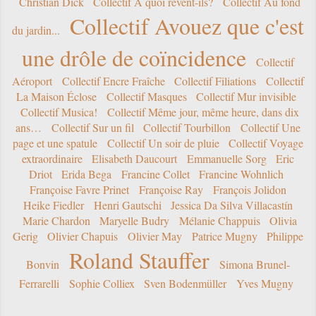
Christian Dick
Collectif A quoi rêvent-ils?
Collectif Au fond
Collectif Avouez que c'est
du jardin...
une drôle de coïncidence
Collectif
Aéroport
Collectif Encre Fraîche
Collectif Filiations
Collectif
La Maison Éclose
Collectif Masques
Collectif Mur invisible
Collectif Musica!
Collectif Même jour, même heure, dans dix
ans…
Collectif Sur un fil
Collectif Tourbillon
Collectif Une
page et une spatule
Collectif Un soir de pluie
Collectif Voyage
extraordinaire
Elisabeth Daucourt
Emmanuelle Sorg
Eric
Driot
Erida Bega
Francine Collet
Francine Wohnlich
Françoise Favre Prinet
Françoise Ray
François Jolidon
Heike Fiedler
Henri Gautschi
Jessica Da Silva Villacastín
Marie Chardon
Maryelle Budry
Mélanie Chappuis
Olivia
Gerig
Olivier Chapuis
Olivier May
Patrice Mugny
Philippe
Roland Stauffer
Bonvin
Simona Brunel-
Ferrarelli
Sophie Colliex
Sven Bodenmüller
Yves Mugny