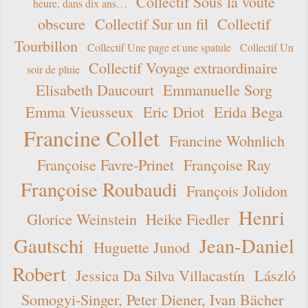
Collectif Sous la voûte
heure, dans dix ans…
obscure
Collectif Sur un fil
Collectif
Tourbillon
Collectif Une page et une spatule
Collectif Un
Collectif Voyage extraordinaire
soir de pluie
Elisabeth Daucourt
Emmanuelle Sorg
Emma Vieusseux
Eric Driot
Erida Bega
Francine Collet
Francine Wohnlich
Françoise Favre-Prinet
Françoise Ray
Françoise Roubaudi
François Jolidon
Henri
Glorice Weinstein
Heike Fiedler
Gautschi
Jean-Daniel
Huguette Junod
Robert
Jessica Da Silva Villacastín
László
Somogyi-Singer, Peter Diener, Ivan Bächer