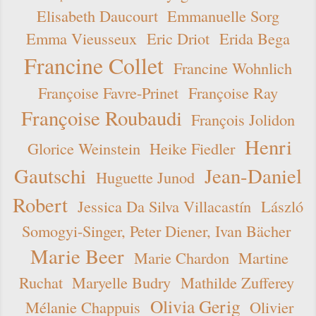
Elisabeth Daucourt
Emmanuelle Sorg
Emma Vieusseux
Eric Driot
Erida Bega
Francine Collet
Francine Wohnlich
Françoise Favre-Prinet
Françoise Ray
Françoise Roubaudi
François Jolidon
Henri
Glorice Weinstein
Heike Fiedler
Gautschi
Jean-Daniel
Huguette Junod
Robert
Jessica Da Silva Villacastín
László
Somogyi-Singer, Peter Diener, Ivan Bächer
Marie Beer
Marie Chardon
Martine
Ruchat
Maryelle Budry
Mathilde Zufferey
Olivia Gerig
Mélanie Chappuis
Olivier