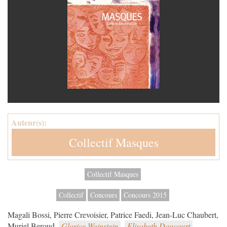
Auteur(s):
Collectif Masques
Collectif Masques
Collectif
Concours
Concours 2015
Magali Bossi, Pierre Crevoisier, Patrice Faedi, Jean-Luc Chaubert,
Muriel Beroud,
Glorice Weinstein
,
Elisabeth Daucourt
,