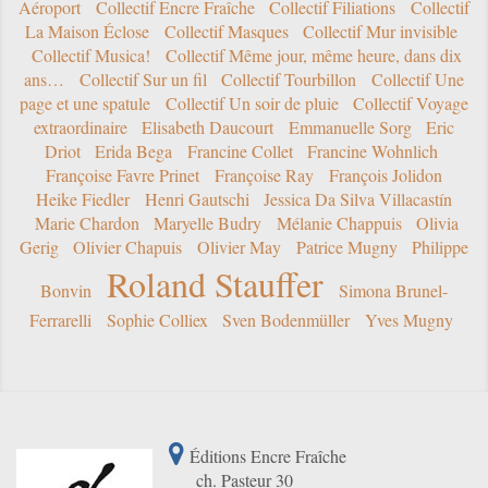
Aéroport
Collectif Encre Fraîche
Collectif Filiations
Collectif
La Maison Éclose
Collectif Masques
Collectif Mur invisible
Collectif Musica!
Collectif Même jour, même heure, dans dix
ans…
Collectif Sur un fil
Collectif Tourbillon
Collectif Une
page et une spatule
Collectif Un soir de pluie
Collectif Voyage
extraordinaire
Elisabeth Daucourt
Emmanuelle Sorg
Eric
Driot
Erida Bega
Francine Collet
Francine Wohnlich
Françoise Favre Prinet
Françoise Ray
François Jolidon
Heike Fiedler
Henri Gautschi
Jessica Da Silva Villacastín
Marie Chardon
Maryelle Budry
Mélanie Chappuis
Olivia
Gerig
Olivier Chapuis
Olivier May
Patrice Mugny
Philippe
Roland Stauffer
Bonvin
Simona Brunel-
Ferrarelli
Sophie Colliex
Sven Bodenmüller
Yves Mugny
Éditions Encre Fraîche
ch. Pasteur 30