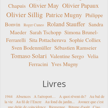
Olivier May
Olivier Papaux
Chapuis
Olivier Sillig
Patrice Mugny
Philippe
Roland Stauffer
Bonvin
Sandra
Roger Cuneo
Maeder
Sarah Tschopp
Simona Brunel-
Ferrarelli
Sita Pottacheruva
Sophie Colliex
Sven Bodenmüller
Sébastien Ramseier
Tomaso Solari
Valentine Sergo
Velia
Ferracini
Yves Mugny
Livres
1944
Absences
A l'aéroport…
A quoi rêvent-ils?
Au bal de
la vie
Au fil de l’Encre
Au fond du jardin...
Avouez que c'est
une drôle de coïncidence
Bienvenue
Bitume d'août
Ciao