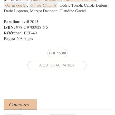
Olivia Gerig
,
Olivier Chapuis
, Cédric Tonoli, Carole Dubuis,
Dario Lopreno, Margot Daeppen, Claudine Gaetzi
Parution:
avril 2015
ISBN:
978-2-9700928-6-5
Référence:
EEF-40
Pages:
208 pages
CHF 15.00
Concours
Product tabs
(onglet actif)