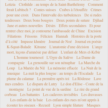
Letizia
Clothilde : au temps de la Saint-Barthélemy
Comment
ferait Lubitsch ?
Contes suisses
Crabes à l'étouffée
Crimes
pour une croix
Dans l'intervalle des turbulences
De si rudes
tendresses
Deux bons bougres
Deux points de suture
Djihad
Jane et autres nouvelles
Désirs
Effets secondaires
Et pour
rentrer chez moi, je contourne l'ambassade de Chine
Excision
Filiations
Frissons
Félicien
Hannah
Histoires de la porte
d’à côté
Impasse khmère
Journal de Noé
Journal en poésie
K-Squat-Balade
Kitsune
L'anatomie d'une décision
L'ange
mort, leçons d'amnésie par défaut
L'enfant de Mers el-Kébir
L'homme tournesol
L'Ogre du Salève
La Dame de
compagnie
La grenouille sur son nénuphar
La Marche du
Loup
La Mariée du Nil
La mémoire effacée
La Nuit de la
musique
La nuit la plus longue : au temps de l'Escalade
La
plume du calamar
La première après toi
La Rôdeuse
Lave
mes cendres
Le disparu de Lutry
Le don d'Elise - Conte de la
montagne
Le point de vue de la sardine
Le rire du grand
corbeau
Les battantes
Les cadavres invisibles
Les dravasses
Les enfants de la baie
Les enfants des rues m’ont appris à
écouter les oiseaux - Recueil
Lyon simple filature
Masques