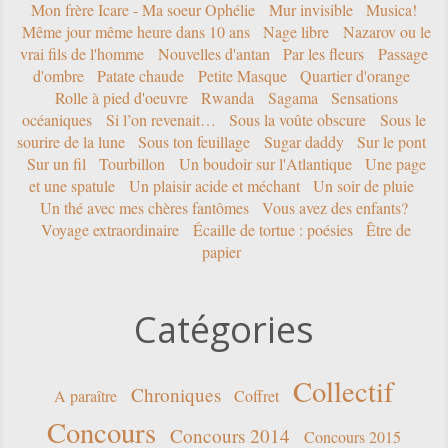
Mon frère Icare - Ma soeur Ophélie
Mur invisible
Musica!
Même jour même heure dans 10 ans
Nage libre
Nazarov ou le
vrai fils de l'homme
Nouvelles d'antan
Par les fleurs
Passage
d'ombre
Patate chaude
Petite Masque
Quartier d'orange
Rolle à pied d'oeuvre
Rwanda
Sagama
Sensations
océaniques
Si l’on revenait…
Sous la voûte obscure
Sous le
sourire de la lune
Sous ton feuillage
Sugar daddy
Sur le pont
Sur un fil
Tourbillon
Un boudoir sur l'Atlantique
Une page
et une spatule
Un plaisir acide et méchant
Un soir de pluie
Un thé avec mes chères fantômes
Vous avez des enfants?
Voyage extraordinaire
Écaille de tortue : poésies
Être de
papier
Catégories
Collectif
Chroniques
A paraître
Coffret
Concours
Concours 2014
Concours 2015