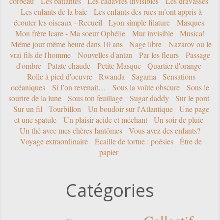
corbeau
Les battantes
Les cadavres invisibles
Les dravasses
Les enfants de la baie
Les enfants des rues m’ont appris à
écouter les oiseaux - Recueil
Lyon simple filature
Masques
Mon frère Icare - Ma soeur Ophélie
Mur invisible
Musica!
Même jour même heure dans 10 ans
Nage libre
Nazarov ou le
vrai fils de l'homme
Nouvelles d'antan
Par les fleurs
Passage
d'ombre
Patate chaude
Petite Masque
Quartier d'orange
Rolle à pied d'oeuvre
Rwanda
Sagama
Sensations
océaniques
Si l’on revenait…
Sous la voûte obscure
Sous le
sourire de la lune
Sous ton feuillage
Sugar daddy
Sur le pont
Sur un fil
Tourbillon
Un boudoir sur l'Atlantique
Une page
et une spatule
Un plaisir acide et méchant
Un soir de pluie
Un thé avec mes chères fantômes
Vous avez des enfants?
Voyage extraordinaire
Écaille de tortue : poésies
Être de
papier
Catégories