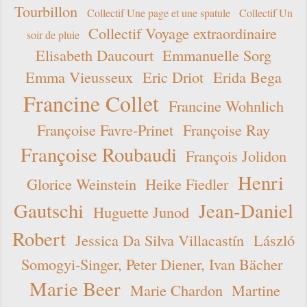
Tourbillon
Collectif Une page et une spatule
Collectif Un
Collectif Voyage extraordinaire
soir de pluie
Elisabeth Daucourt
Emmanuelle Sorg
Emma Vieusseux
Eric Driot
Erida Bega
Francine Collet
Francine Wohnlich
Françoise Favre-Prinet
Françoise Ray
Françoise Roubaudi
François Jolidon
Henri
Glorice Weinstein
Heike Fiedler
Gautschi
Jean-Daniel
Huguette Junod
Robert
Jessica Da Silva Villacastín
László
Somogyi-Singer, Peter Diener, Ivan Bächer
Marie Beer
Marie Chardon
Martine