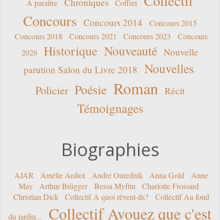
Collectif
Chroniques
A paraître
Coffret
Concours
Concours 2014
Concours 2015
Concours 2018
Concours 2021
Concours 2023
Concours
Historique
Nouveauté
Nouvelle
2026
Nouvelles
parution Salon du Livre 2018
Roman
Poésie
Policier
Récit
Témoignages
Biographies
AJAR
Amélie Ardiot
André Ourednik
Anna Gold
Anne
May
Arthur Brügger
Bessa Myftiu
Charlotte Frossard
Christian Dick
Collectif A quoi rêvent-ils?
Collectif Au fond
Collectif Avouez que c'est
du jardin...