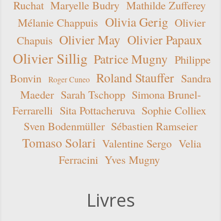
Ruchat
Maryelle Budry
Mathilde Zufferey
Olivia Gerig
Mélanie Chappuis
Olivier
Olivier May
Olivier Papaux
Chapuis
Olivier Sillig
Patrice Mugny
Philippe
Roland Stauffer
Bonvin
Sandra
Roger Cuneo
Maeder
Sarah Tschopp
Simona Brunel-
Ferrarelli
Sita Pottacheruva
Sophie Colliex
Sven Bodenmüller
Sébastien Ramseier
Tomaso Solari
Valentine Sergo
Velia
Ferracini
Yves Mugny
Livres