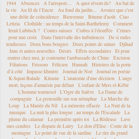
1944
Absences
A l'aéroport…
A quoi rêvent-ils?
Au bal de
la vie
Au fil de l’Encre
Au fond du jardin...
Avouez que c'est
une drôle de coïncidence
Bienvenue
Bitume d'août
Ciao
Letizia
Clothilde : au temps de la Saint-Barthélemy
Comment
ferait Lubitsch ?
Contes suisses
Crabes à l'étouffée
Crimes
pour une croix
Dans l'intervalle des turbulences
De si rudes
tendresses
Deux bons bougres
Deux points de suture
Djihad
Jane et autres nouvelles
Désirs
Effets secondaires
Et pour
rentrer chez moi, je contourne l'ambassade de Chine
Excision
Filiations
Frissons
Félicien
Hannah
Histoires de la porte
d’à côté
Impasse khmère
Journal de Noé
Journal en poésie
K-Squat-Balade
Kitsune
L'anatomie d'une décision
L'ange
mort, leçons d'amnésie par défaut
L'enfant de Mers el-Kébir
L'homme tournesol
L'Ogre du Salève
La Dame de
compagnie
La grenouille sur son nénuphar
La Marche du
Loup
La Mariée du Nil
La mémoire effacée
La Nuit de la
musique
La nuit la plus longue : au temps de l'Escalade
La
plume du calamar
La première après toi
La Rôdeuse
Lave
mes cendres
Le disparu de Lutry
Le don d'Elise - Conte de la
montagne
Le point de vue de la sardine
Le rire du grand