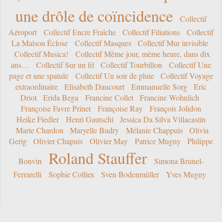
une drôle de coïncidence
Collectif
Aéroport
Collectif Encre Fraîche
Collectif Filiations
Collectif
La Maison Éclose
Collectif Masques
Collectif Mur invisible
Collectif Musica!
Collectif Même jour, même heure, dans dix
ans…
Collectif Sur un fil
Collectif Tourbillon
Collectif Une
page et une spatule
Collectif Un soir de pluie
Collectif Voyage
extraordinaire
Elisabeth Daucourt
Emmanuelle Sorg
Eric
Driot
Erida Bega
Francine Collet
Francine Wohnlich
Françoise Favre Prinet
Françoise Ray
François Jolidon
Heike Fiedler
Henri Gautschi
Jessica Da Silva Villacastín
Marie Chardon
Maryelle Budry
Mélanie Chappuis
Olivia
Gerig
Olivier Chapuis
Olivier May
Patrice Mugny
Philippe
Roland Stauffer
Bonvin
Simona Brunel-
Ferrarelli
Sophie Colliex
Sven Bodenmüller
Yves Mugny